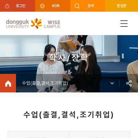
주메뉴 바로가기
푸터 바로가기
로그인
KOR
검색
팝업존
학사/장학
수업(출결,결석,조기취업)
수업(출결,결석,조기취업)