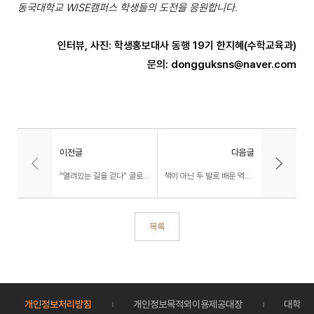
동국대학교 WISE캠퍼스 학생들의 도전을 응원합니다.
인터뷰, 사진: 학생홍보대사 동행 19기 한지혜(수학교육과)
문의: dongguksns@naver.com
이전글
다음글
“열려있는 길을 걷다” 글로컬인재학부 일본 해외탐방 이야기
책이 아닌 두 발로 배운 역사… 최성빈 총학생회장이 전하는 '나라사랑 호국길 국토대장정' 이야기
목록
개인정보처리방침
개인정보목적외이용제공대장
대학정