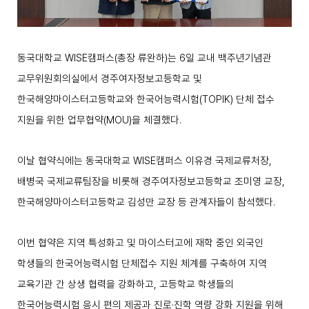
동국대학교
WISE
캠퍼스
(
총장 류완하
)
는
6
일 교내 백주년기념관
교무위원회의실에서 경주여자정보고등학교 및
한국해양마이스터고등학교와 한국어능력시험
(TOPIK)
단체 접수
지원을 위한 업무협약
(MOU)
을 체결했다
.
이날 협약식에는 동국대학교
WISE
캠퍼스 이유경 국제교류처장
,
배병국 국제교류팀장을 비롯해 경주여자정보고등학교 조미영 교장
,
한국해양마이스터고등학교 김성만 교장 등 관계자들이 참석했다
.
이번 협약은 지역 특성화고 및 마이스터고에 재학 중인 외국인
학생들의 한국어능력시험 단체접수 지원 체계를 구축하여 지역
교육기관 간 상생 협력을 강화하고
,
고등학교 학생들의
한국어능력시험 응시 편의 제공과 진로
·
진학 역량 강화 지원을 위해