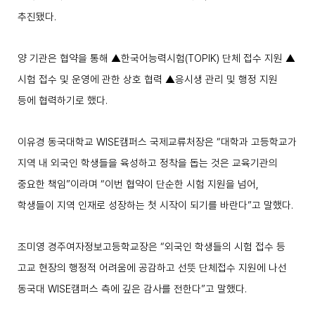
추진됐다
.
양 기관은 협약을 통해
▲
한국어능력시험
(TOPIK)
단체 접수 지원
▲
시험 접수 및 운영에 관한 상호 협력
▲
응시생 관리 및 행정 지원
등에 협력하기로 했다
.
이유경 동국대학교
WISE
캠퍼스 국제교류처장은
“
대학과 고등학교가
지역 내 외국인 학생들을 육성하고 정착을 돕는 것은 교육기관의
중요한 책임
”
이라며
“
이번 협약이 단순한 시험 지원을 넘어
,
학생들이 지역 인재로 성장하는 첫 시작이 되기를 바란다
”
고 말했다
.
조미영 경주여자정보고등학교장은
“
외국인 학생들의 시험 접수 등
고교 현장의 행정적 어려움에 공감하고 선뜻 단체접수 지원에 나선
동국대
WISE
캠퍼스 측에 깊은 감사를 전한다
”
고 말했다
.