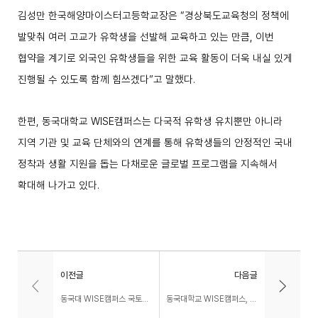
김성만 한국해양마이스터고등학교장은
“
경상북도교육청의 정책에
발맞춰 여러 고교가 유학생을 선발해 교육하고 있는 만큼
,
이번
협약을 계기로 외국인 유학생들을 위한 교육 활동이 더욱 내실 있게
진행될 수 있도록 함께 힘쓰겠다
”
고 말했다
.
한편
,
동국대학교
WISE
캠퍼스는 다국적 유학생 유치뿐만 아니라
지역 기관 및 교육 단체와의 연계를 통해 유학생들의 안정적인 국내
정착과 생활 지원을 돕는 다채로운 글로벌 프로그램을 지속해서
확대해 나가고 있다
.
이전글
다음글
동국대 WISE캠퍼스 국토대장정 7일차, 총장·정책위원들 통일전서 학생 격려
동국대학교 WISE캠퍼스, 베트남 고교 협력 교육 및 유학 간담회 개최