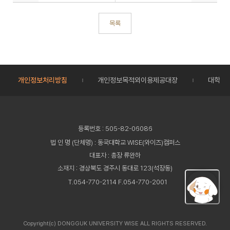
목록
개인정보처리방침
개인정보목적외이용제공대장
대학정
등록번호 : 505-82-06086
법 인 명 (단체명) : 동국대학교 WISE(와이즈)캠퍼스
대표자 : 총장 류완하
소재지 : 경상북도 경주시 동대로 123(석장동)
T.054-770-2114 F.054-770-2001
Copyright(c) DONGGUK UNIVERSITY WISE ALL RIGHTS RESERVED.