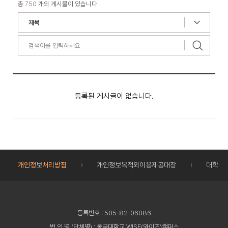
총
750
개의 게시물이 있습니다.
등록된 게시글이 없습니다.
개인정보처리방침
개인정보목적외이용제공대장
대학정
등록번호 : 505-82-06086
법 인 명 (단체명) : 동국대학교 WISE(와이즈)캠퍼스