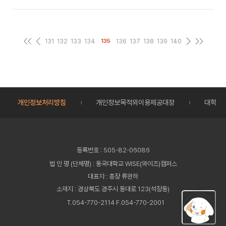
131
132
133
134
136
137
138
139
140
135
개인정보처리방침
개인정보목적외이용제공대장
대학정
등록번호 : 505-82-06086
법 인 명 (단체명) : 동국대학교 WISE(와이즈)캠퍼스
대표자 : 총장 류완하
소재지 : 경상북도 경주시 동대로 123(석장동)
T.054-770-2114 F.054-770-2001