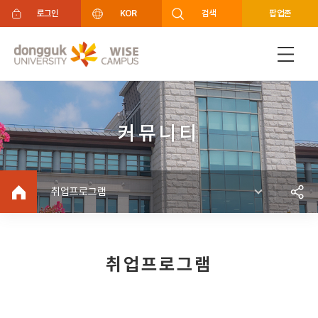
주메뉴 바로가기
푸터 바로가기
로그인
KOR
검색
팝업존
커뮤니티
취업프로그램
취업프로그램