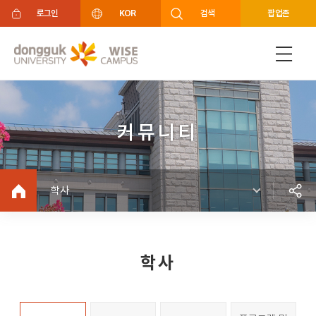
주메뉴 바로가기
푸터 바로가기
로그인
KOR
검색
팝업존
커뮤니티
학사
학사