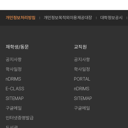
개인정보처리방침
개인정보목적외이용제공대장
대학정보공시
재학생/동문
교직원
공지사항
공지사항
학사일정
학사일정
nDRIMS
PORTAL
E-CLASS
nDRIMS
SITEMAP
SITEMAP
구글메일
구글메일
인터넷증명발급
도서관