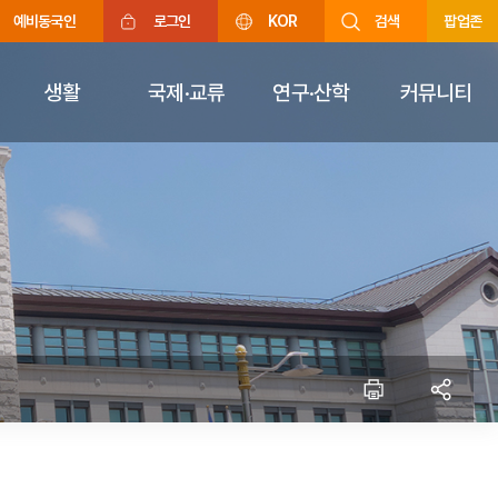
예비동국인
로그인
KOR
검색
팝업존
생활
국제·교류
연구·산학
커뮤니티