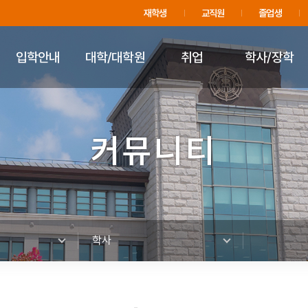
주메뉴 바로가기
푸터 바로가기
재학생
교직원
졸업생
입학안내
대학/대학원
취업
학사/장학
커뮤니티
학사