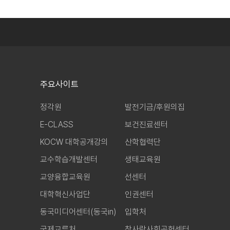
주요사이트
정각원
발전기금/후원의집
E-CLASS
보건진료센터
KOCW 대학공개강의
산학협력단
교수학습개발센터
생태교육원
교양융합교육원
선센터
대학혁신사업단
인권센터
동국미디어센터(동국in)
입학처
국제교류처
참사람사회공헌센터