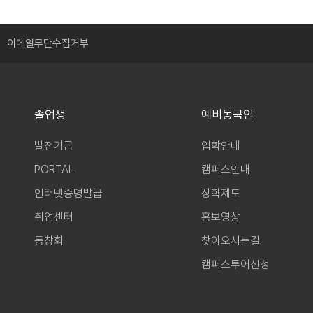
이메일무단수집거부
졸업생
예비동국인
발전기금
입학안내
PORTAL
캠퍼스안내
인터넷증명발급
장학제도
취업센터
홍보영상
동창회
찾아오시는길
캠퍼스투어신청