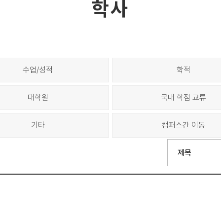
학사
수업/성적
학적
대학원
국내 학점 교류
기타
캠퍼스간 이동